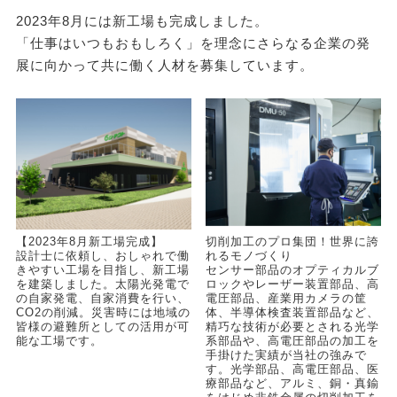
/ 採用プロセス /
2023年8月には新工場も完成しました。
1.応募→2.書類選考→3.面接→4.採否決定
「仕事はいつもおもしろく」を理念にさらなる企業の発
展に向かって共に働く人材を募集しています。
/ 面接地 /
本社
/ 受付担当者 /
堀内
URL
http://g-act.jp/
【2023年8月新工場完成】
切削加工のプロ集団！世界に誇
設計士に依頼し、おしゃれで働
れるモノづくり
きやすい工場を目指し、新工場
センサー部品のオプティカルブ
を建築しました。太陽光発電で
ロックやレーザー装置部品、高
の自家発電、自家消費を行い、
電圧部品、産業用カメラの筐
CO2の削減。災害時には地域の
体、半導体検査装置部品など、
皆様の避難所としての活用が可
精巧な技術が必要とされる光学
能な工場です。
系部品や、高電圧部品の加工を
手掛けた実績が当社の強みで
す。光学部品、高電圧部品、医
療部品など、アルミ、銅・真鍮