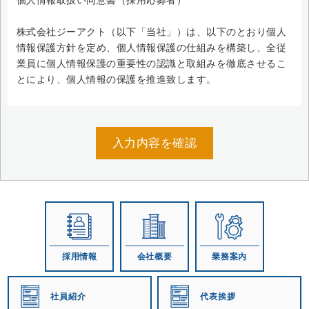
個人情報取扱い同意書（採用応募者）
株式会社ジーアクト（以下「当社」）は、以下のとおり個人
情報保護方針を定め、個人情報保護の仕組みを構築し、全従
業員に個人情報保護の重要性の認識と取組みを徹底させるこ
とにより、個人情報の保護を推進致します。
個人情報の管理
当社は、お客さまの個人情報を正確かつ最新の状態に保ち、
個人情報への不正アクセス・紛失・破損・改ざん・漏洩など
を防止するため、セキュリティシステムの維持・管理体制の
整備・社員教育の徹底等の必要な措置を講じ、安全対策を実
施し個人情報の厳重な管理を行ないます。
個人情報の利用目的
お客さまからお預かりした個人情報は、当社からのご連絡や
業務のご案内やご質問に対する回答として、電子メールや資
採用情報
会社概要
業務案内
料のご送付に利用いたします。
社員紹介
代表挨拶
個人情報の第三者への開示・提供の禁止