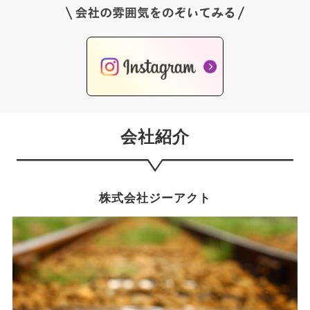
社内規定額支給
/ 手当 /
通勤手当、皆勤手当
/ 支払い日 /
20日締め・28日払い
会社紹介
/ 雇用形態 /
正社員
/ 勤務時間（勤務体系） /
株式会社ジーアクト
8：20～17：30
※平均残業時間月４時間
/ 待遇・福利厚生 /
■作業着支給
■給食代半額補助