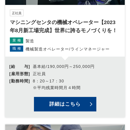
直し、その改善に努めます。
お問い合せ
正社員
当社の個人情報の取扱に関するお問い合せは下記までご連絡
マシニングセンタの機械オペレーター【2023
ください。
年8月新工場完成】世界に誇るモノづくりを！
株式会社ジーアクト
Mail:tsugaya@three-count.jp
業種
製造
職種
機械製造オペレーター/ラインマネージャー
[給 与]
基本給/190,000円～250,000円
[雇用形態]
正社員
[勤務時間]
8：20～17：30
※平均残業時間月４時間
詳細はこちら