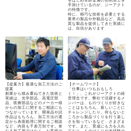
をはじめ非鉄金属の切削加工を
手掛けているのが、ジーアクト
の特徴です。
特に、精巧な技術を必要とする
業界の製品や外観品など、高品
質な製品を提供してきた実績に
は、自信があります
【提案力】最適な加工方法のご
【チームワーク】
提案
「仕事はいつもおもしろ
創業から積み重ねてきた技術と
く！」、これがジーアクトの経
実績は、光学部品、高電圧部
営理念です。弊社で活躍するメ
品、医療部品などのメーカー様
ンバーは、ものづくりが好きな
からの加工に関するご相談にも
ことはもちろん、新しいことに
つながっています。開発品や試
チャレンジしたり、何もないと
作品はもちろん、加工方法の選
ころから製品づくりを行う楽し
定から表面処理に関するご相談
さを知っているなど、さまざま
など、内容も千差万別です。単
です。また、育成にも力を入れ
なる加工屋ではなく、お客様の
ており、ものづくりが未経験の