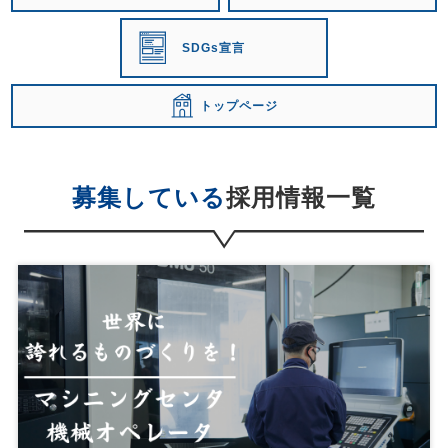
当社は、お客さまよりお預かりした個人情報を適切に管理
し、次のいずれかに該当する場合を除き、個人情報を第三者
SDGs宣言
に開示いたしません。
お客さまの同意がある場合
お客さまが希望されるサービスを行なうために当社が業務を
トップページ
委託する業者に対して開示する場合
法令に基づき開示することが必要である場合
個人情報の安全対策
募集している
採用情報一覧
当社は、個人情報の正確性及び安全性確保のために、セキュ
リティに万全の対策を講じています。
ご本人の照会
お客さまがご本人の個人情報の照会・修正・削除などをご希
望される場合には、ご本人であることを確認の上、対応させ
ていただきます。
法令、規範の遵守と見直し
当社は、保有する個人情報に関して適用される日本の法令、
その他規範を遵守するとともに、本ポリシーの内容を適宜見