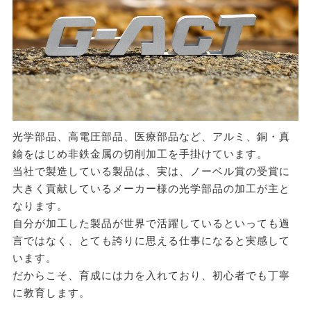
■社員旅行は全額負担
■食事会等一部負担
■セミナー、勉強会、各種研修全額負担
■産休・育休制度（実績あり）
■忘年会・社員旅行・歓送迎会・レクリエーション（パタ
ーゴルフ大会・ボーリング大会・BBQ）
■退職金制度あり
■無料駐車場あり
光学部品、高電圧部品、医療部品など、アルミ、銅・真
鍮をはじめ非鉄金属の切削加工を手掛けています。
/ 加入保険 /
当社で製造している製品は、実は、ノーベル賞の受賞に
社会保険完備（労災保険、雇用保険、健康保険、厚生年
大きく貢献しているメーカー様の光学部品の加工が主と
金保険）
なります。
自分が加工した製品が世界で活躍しているといっても過
/ 休日・休暇 /
言ではなく、とても誇りに思える仕事になると実感して
土曜日、日曜日、年末年始、ｺﾞｰﾙﾃﾞﾝｳｲｰｸ、夏期休暇
います。
/ 必要資格・免許等 /
だからこそ、育成には力を入れており、初心者でも丁寧
普通自動車免許（ＡＴ限定可）
に教育します。