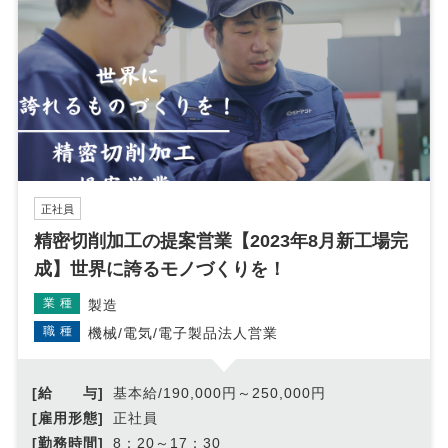
正社員
精密切削加工の提案営業【2023年8月新工場完
成】世界に誇るモノづくりを！
業種
製造
職種
機械/電気/電子製品法人営業
[給 与]
基本給/190,000円～250,000円
[雇用形態]
正社員
[勤務時間]
8：20～17：30