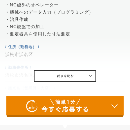
・NC旋盤のオペレーター
・機械へのデータ入力（プログラミング）
・治具作成
・NC旋盤での加工
・測定器具を使用した寸法測定
/ 住所（勤務地） /
浜松市浜名区
/ 勤務先住所 /
浜松市浜名区尾野2767
/ 拠点名（営業所・支店） /
株式会社ジーアクト本社
/ 給与 /
基本給/190,000円～250,000円
/ 交通費 /