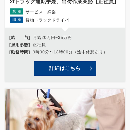
2tトラック運転手兼、出荷作業業務【正社員】
業種
サービス・娯楽
職種
貨物トラックドライバー
[給 与]
月給20万円~35万円
[雇用形態]
正社員
[勤務時間]
9時00分〜18時00分（途中休憩あり）
詳細はこちら