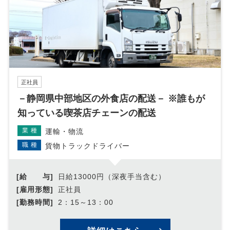
正社員
－静岡県中部地区の外食店の配送－ ※誰もが
知っている喫茶店チェーンの配送
業種
運輸・物流
職種
貨物トラックドライバー
[給 与]
日給13000円（深夜手当含む）
[雇用形態]
正社員
[勤務時間]
2：15～13：00