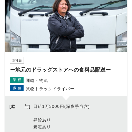
正社員
ー地元のドラッグストアへの食料品配送ー
業種
運輸・物流
職種
貨物トラックドライバー
[給 与]
日給1万3000円(深夜手当含)
昇給あり
規定あり