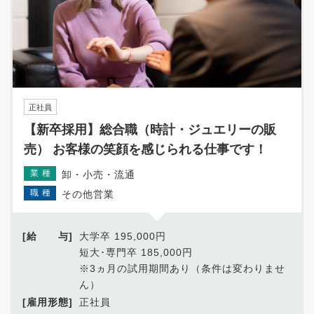
正社員
【新卒採用】総合職（時計・ジュエリーの販
売） お客様の笑顔を感じられる仕事です！
業種
卸・小売・流通
職種
その他営業
[給 与]
大学卒 195,000円
短大･専門卒 185,000円
※3ヵ月の試用期間あり（条件は変わりませ
ん）
[雇用形態]
正社員