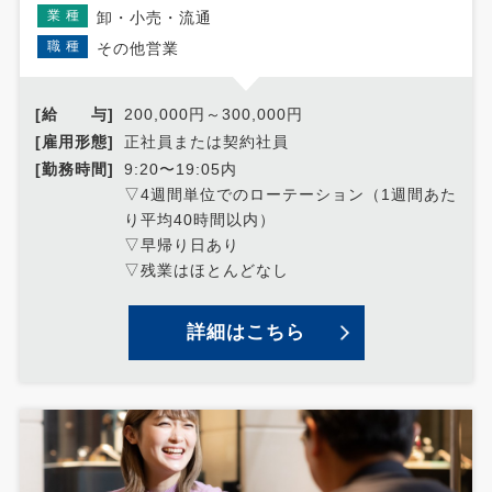
業種
卸・小売・流通
職種
その他営業
[給 与]
200,000円～300,000円
[雇用形態]
正社員または契約社員
[勤務時間]
9:20〜19:05内
▽4週間単位でのローテーション（1週間あた
り平均40時間以内）
▽早帰り日あり
▽残業はほとんどなし
詳細はこちら