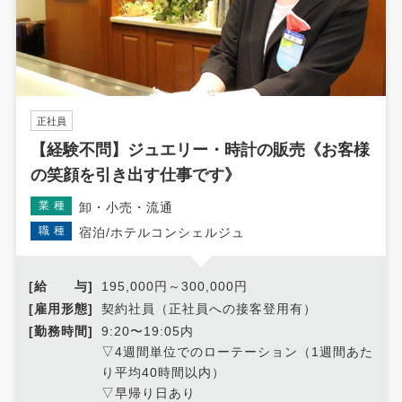
正社員
【経験不問】ジュエリー・時計の販売《お客様
の笑顔を引き出す仕事です》
業種
卸・小売・流通
職種
宿泊/ホテルコンシェルジュ
[給 与]
195,000円～300,000円
[雇用形態]
契約社員（正社員への接客登用有）
[勤務時間]
9:20〜19:05内
▽4週間単位でのローテーション（1週間あた
り平均40時間以内）
▽早帰り日あり