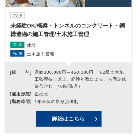
正社員
未経験OK/橋梁・トンネルのコンクリート・鋼
構造物の施工管理/土木施工管理
業種
建設
職種
土木施工管理
[給 与]
月給300,000円～450,000円 ※2級土木施
工監理技士以上、経験年数による。※固定残
業代含む（40時間/月）
[雇用形態]
正社員
[勤務時間]
1年単位の変形労働制
詳細はこちら