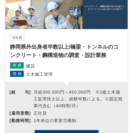
正社員
静岡県外出身者半数以上/橋梁・トンネルのコ
ンクリート・鋼構造物の調査・設計業務
業種
建設
職種
土木施工管理
[給 与]
月給300,000円～450,000円 ※2級土木施
工監理技士以上、経験年数による。※固定残
業代含む（40時間/月）
[雇用形態]
正社員
[勤務時間]
1年単位の変形労働制